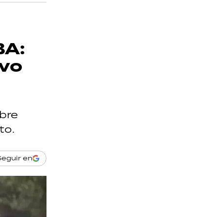
BA:
ivo
bre
to.
Seguir en