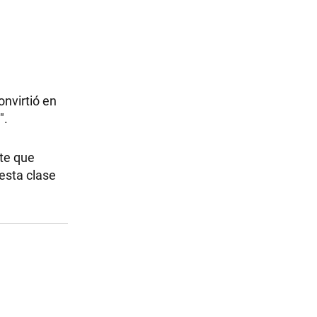
onvirtió en
".
nte que
 esta clase