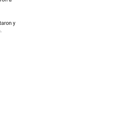
taron y
ó.