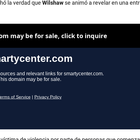
hó la verdad que
Wilshaw
se animó a revelar en una entr
RECETAS
PALABRAS
HORÓSCOPO
Seguinos
r víctima de violencia por parte de personas que comenza