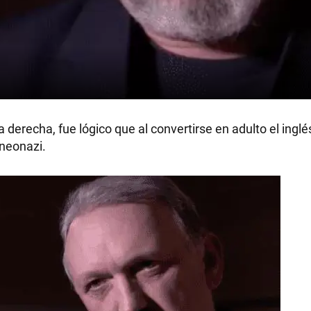
derecha, fue lógico que al convertirse en adulto el inglé
 neonazi.