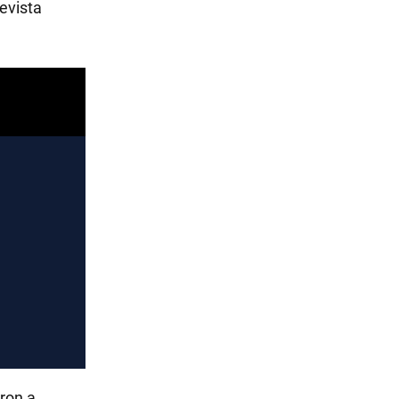
evista
ron a