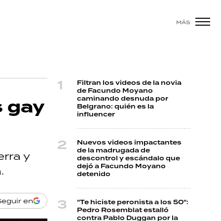
MÁS
Filtran los videos de la novia
de Facundo Moyano
caminando desnuda por
s gay
Belgrano: quién es la
influencer
Nuevos videos impactantes
de la madrugada de
rra y
descontrol y escándalo que
dejó a Facundo Moyano
.
detenido
Seguir en
"Te hiciste peronista a los 50":
Pedro Rosemblat estalló
contra Pablo Duggan por la