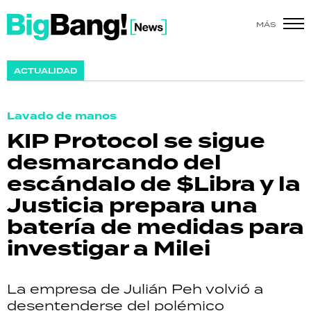
MÁS
SHOW
ACTUALIDAD
POLÍTICA
Lavado de manos
ACTUALIDAD
KIP Protocol se sigue
desmarcando del
POLICIALES
escándalo de $Libra y la
ECONOMÍA
Justicia prepara una
batería de medidas para
GRAN HERMANO
investigar a Milei
SALUD
La empresa de Julián Peh volvió a
DEPORTES
desentenderse del polémico