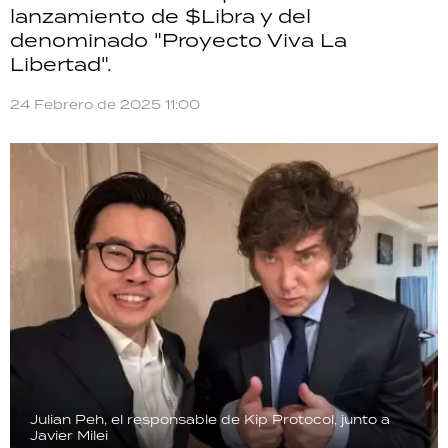
lanzamiento de $Libra y del
TECNOLOGÍA
denominado "Proyecto Viva La
Libertad".
24 Febrero de 2025 11:00
RECETAS
PALABRAS
HORÓSCOPO
Seguinos
Julian Peh, el responsable de Kip Protocol, junto a
Javier Milei