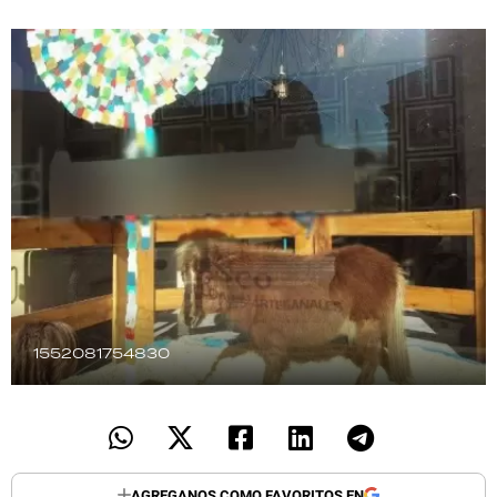
TECNOLOGÍA
RECETAS
PALABRAS
HORÓSCOPO
Seguinos
1552081754830
AGREGANOS COMO FAVORITOS EN