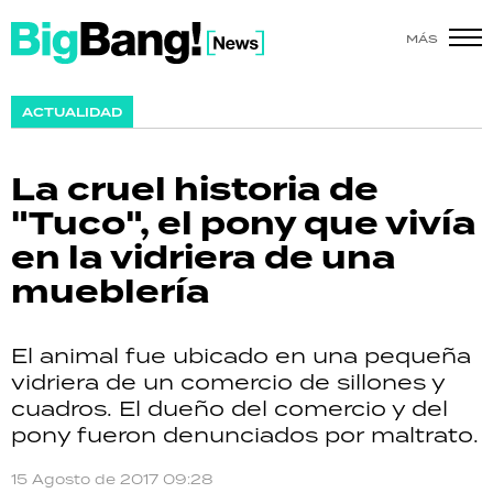
MÁS
SHOW
ACTUALIDAD
POLÍTICA
La cruel historia de
ACTUALIDAD
"Tuco", el pony que vivía
en la vidriera de una
POLICIALES
mueblería
ECONOMÍA
El animal fue ubicado en una pequeña
GRAN HERMANO
vidriera de un comercio de sillones y
cuadros. El dueño del comercio y del
SALUD
pony fueron denunciados por maltrato.
DEPORTES
15 Agosto de 2017 09:28