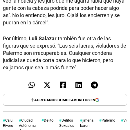
veo la noticia y les juro que me agarra rabia que haya
gente con la cabeza podrida para poder hacer algo
así. No lo entiendo, les juro. Ojalá los encierren y se
pudran en la cárcel”.
Por último,
Luli Salazar
también fue otra de las
figuras que se expresó: “Las seis lacras, violadores de
Palermo son irrecuperables. Cualquier condena
judicial se queda corta para lo que hicieron, pero
exijamos que sea la más fuerte".
AGREGANOS COMO FAVORITOS EN
Calu
Ciudad
Delito
Delitos
jimena
Palermo
Vio
Rivero
Autónoma
Sexuales
baron