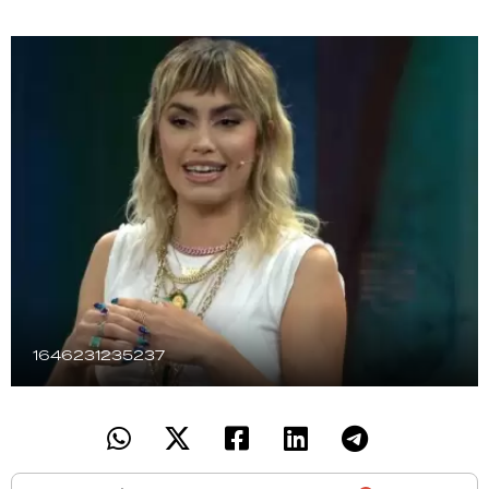
TECNOLOGÍA
RECETAS
PALABRAS
HORÓSCOPO
Seguinos
1646231235237