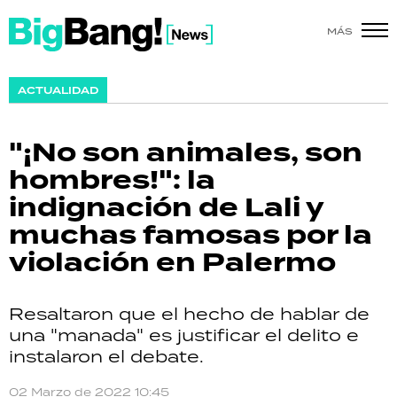
MÁS
SHOW
ACTUALIDAD
POLÍTICA
"¡No son animales, son
ACTUALIDAD
hombres!": la
indignación de Lali y
POLICIALES
muchas famosas por la
ECONOMÍA
violación en Palermo
GRAN HERMANO
Resaltaron que el hecho de hablar de
SALUD
una "manada" es justificar el delito e
instalaron el debate.
DEPORTES
02 Marzo de 2022 10:45