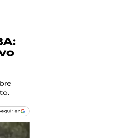
BA:
ivo
bre
to.
Seguir en