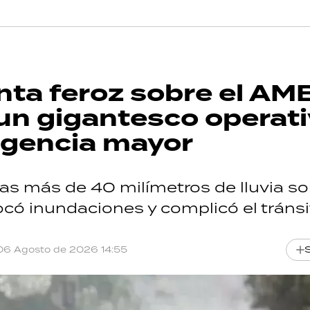
nta feroz sobre el AM
y un gigantesco operat
rgencia mayor
as más de 40 milímetros de lluvia so
có inundaciones y complicó el tránsi
06 Agosto de 2026 14:55