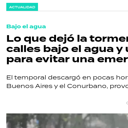
ACTUALIDAD
GRAN
HERMANO
Bajo el agua
Lo que dejó la torme
SALUD
calles bajo el agua 
para evitar una eme
DEPORTES
El temporal descargó en pocas hor
Buenos Aires y el Conurbano, provo
TECNOLOGÍA