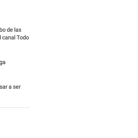
bo de las
l canal Todo
nga
sar a ser