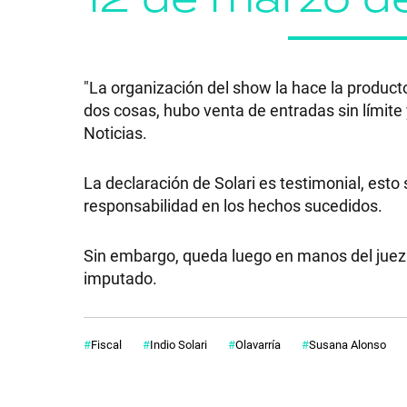
"La organización del show la hace la product
SHOW
dos cosas, hubo venta de entradas sin límite
Noticias.
POLÍTICA
La declaración de Solari es testimonial, esto
responsabilidad en los hechos sucedidos.
ACTUALIDAD
Sin embargo, queda luego en manos del juez d
imputado.
POLICIALES
Fiscal
Indio Solari
Olavarría
Susana Alonso
ECONOMÍA