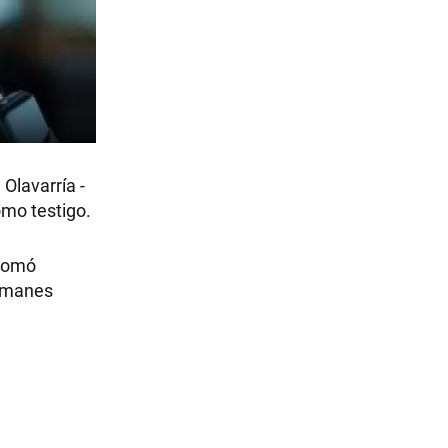
 Olavarría -
omo testigo.
 tomó
esmanes