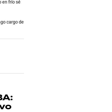
 en frío sé
ago cargo de
BA:
ivo