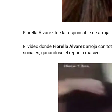
SHOW
Fiorella Álvarez fue la responsable de arrojar 
POLÍTICA
El video donde
Fiorella Álvarez
arroja con to
sociales, ganándose el repudio masivo.
ACTUALIDAD
POLICIALES
ECONOMÍA