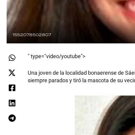
1552078502807
" type="video/youtube">
Una joven de la localidad bonaerense de Sáen
siempre parados y tiró la mascota de su veci