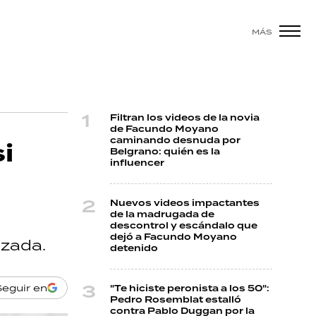
MÁS
Filtran los videos de la novia
de Facundo Moyano
caminando desnuda por
i
Belgrano: quién es la
influencer
Nuevos videos impactantes
de la madrugada de
descontrol y escándalo que
dejó a Facundo Moyano
izada.
detenido
Seguir en
"Te hiciste peronista a los 50":
Pedro Rosemblat estalló
contra Pablo Duggan por la