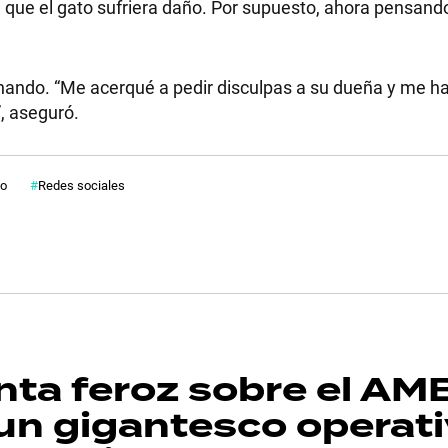
 que el gato sufriera daño. Por supuesto, ahora pensando
minando. “Me acerqué a pedir disculpas a su dueña y me h
”, aseguró.
mo
Redes sociales
nta feroz sobre el AM
y un gigantesco operat