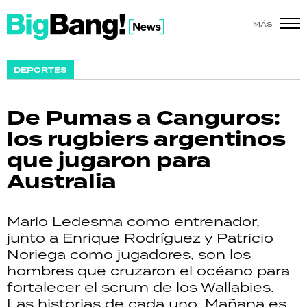
MÁS
SHOW
DEPORTES
POLÍTICA
De Pumas a Canguros:
ACTUALIDAD
los rugbiers argentinos
que jugaron para
POLICIALES
Australia
ECONOMÍA
Mario Ledesma como entrenador,
GRAN HERMANO
junto a Enrique Rodríguez y Patricio
Noriega como jugadores, son los
SALUD
hombres que cruzaron el océano para
fortalecer el scrum de los Wallabies.
DEPORTES
Las historias de cada uno. Mañana es