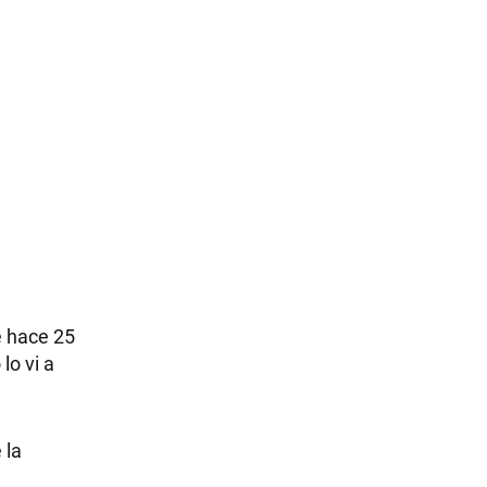
e hace 25
lo vi a
 la