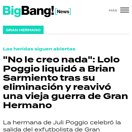
MÁS
SHOW
GRAN HERMANO
POLÍTICA
Las heridas siguen abiertas
ACTUALIDAD
"No le creo nada": Lolo
Poggio liquidó a Brian
POLICIALES
Sarmiento tras su
ECONOMÍA
eliminación y reavivó
una vieja guerra de Gran
GRAN HERMANO
Hermano
SALUD
La hermana de Juli Poggio celebró la
DEPORTES
salida del exfutbolista de Gran