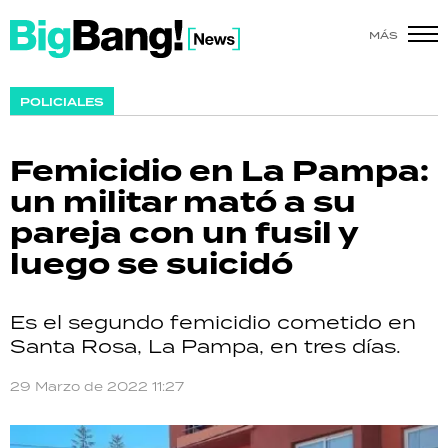
MÁS
SHOW
POLICIALES
POLÍTICA
Femicidio en La Pampa:
ACTUALIDAD
un militar mató a su
pareja con un fusil y
POLICIALES
luego se suicidó
ECONOMÍA
Es el segundo femicidio cometido en
GRAN HERMANO
Santa Rosa, La Pampa, en tres días.
SALUD
29 Marzo de 2022 11:27
DEPORTES