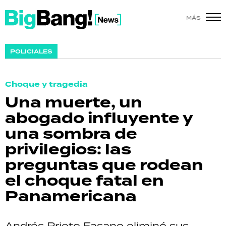
MÁS
SHOW
POLICIALES
POLÍTICA
Choque y tragedia
ACTUALIDAD
Una muerte, un
abogado influyente y
POLICIALES
una sombra de
ECONOMÍA
privilegios: las
preguntas que rodean
GRAN HERMANO
el choque fatal en
SALUD
Panamericana
DEPORTES
Andrés Prieto Fasano eliminó sus