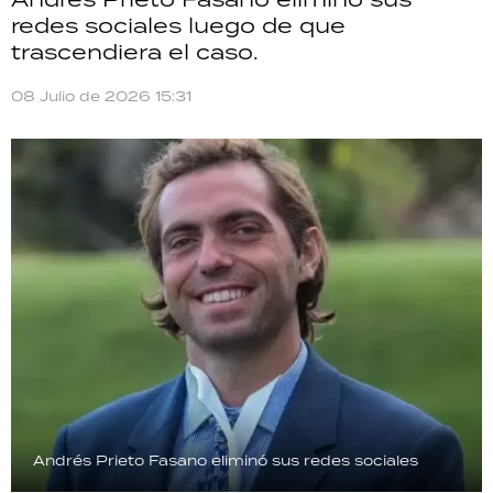
TECNOLOGÍA
redes sociales luego de que
trascendiera el caso.
08 Julio de 2026 15:31
RECETAS
PALABRAS
HORÓSCOPO
Seguinos
Andrés Prieto Fasano eliminó sus redes sociales