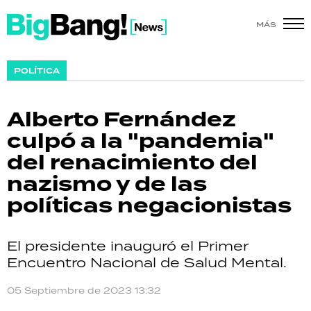
MÁS
SHOW
POLÍTICA
POLÍTICA
Alberto Fernández
ACTUALIDAD
culpó a la "pandemia"
del renacimiento del
POLICIALES
nazismo y de las
ECONOMÍA
políticas negacionistas
GRAN HERMANO
El presidente inauguró el Primer
SALUD
Encuentro Nacional de Salud Mental.
DEPORTES
05 Septiembre de 2023 13:32