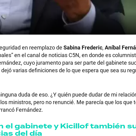
Seguridad en reemplazo de
Sabina Frederic
,
Aníbal Fern
les” en el canal de noticias C5N, en donde es columnist
 Fernández, cuyo juramento para ser parte del gabinete s
, dejó varias definiciones de lo que espera que sea su reg
ninguna duda de eso. ¿Y quién puede dudar de mi relació
 los ministros, pero no renuncié. Me parecía que los que 
arrancó Fernández.
 el gabinete y Kicillof también 
ias del día