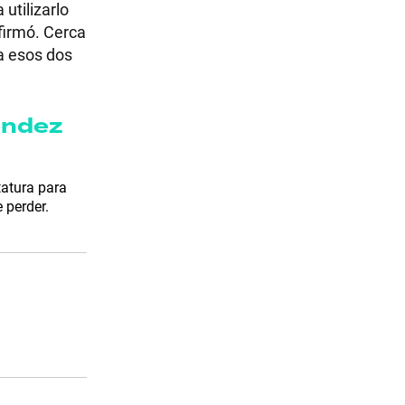
utilizarlo
firmó. Cerca
a esos dos
ández
tatura para
 perder.