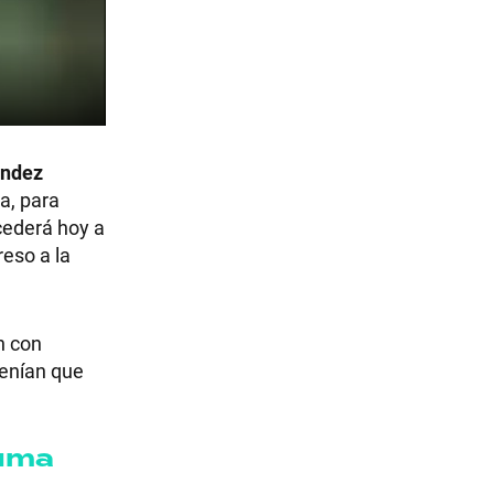
ández
a, para
ucederá hoy a
reso a la
n con
tenían que
suma