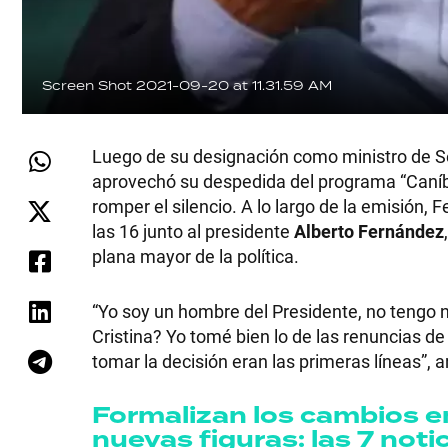
Screen Shot 2021-09-20 at 11.31.59 AM
Luego de su designación como ministro de 
aprovechó su despedida del programa “Caníba
romper el silencio. A lo largo de la emisión,
las 16 junto al presidente
Alberto Fernández
plana mayor de la política.
“Yo soy un hombre del Presidente, no tengo 
Cristina? Yo tomé bien lo de las renuncias de
tomar la decisión eran las primeras líneas”, 
Formalizan los cambios en
nuevas figuras: las 7 notic