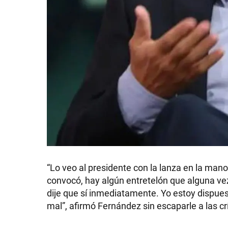
SHOW
POLÍTICA
ACTUALIDAD
“Lo veo al presidente con la lanza en la ma
POLICIALES
convocó, hay algún entretelón que alguna v
dije que sí inmediatamente. Yo estoy dispues
mal”, afirmó Fernández sin escaparle a las crí
ECONOMÍA