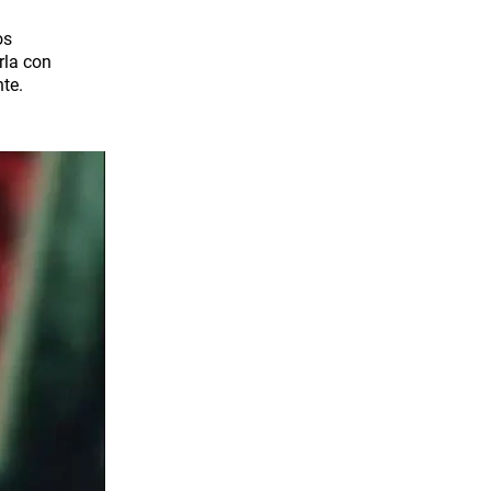
os
rla con
te.