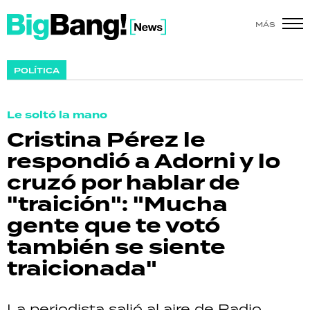
MÁS
SHOW
POLÍTICA
POLÍTICA
Le soltó la mano
ACTUALIDAD
Cristina Pérez le
respondió a Adorni y lo
POLICIALES
cruzó por hablar de
ECONOMÍA
"traición": "Mucha
gente que te votó
GRAN HERMANO
también se siente
SALUD
traicionada"
DEPORTES
La periodista salió al aire de Radio