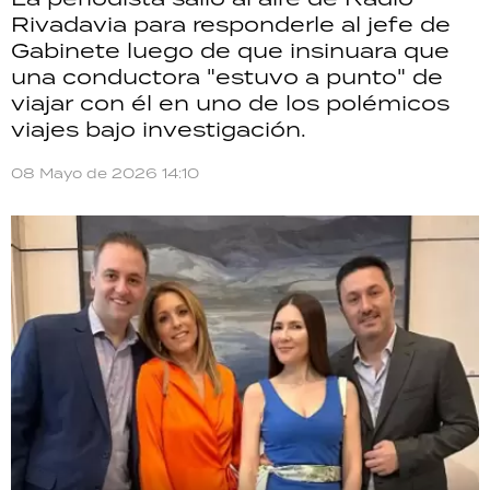
TECNOLOGÍA
Rivadavia para responderle al jefe de
Gabinete luego de que insinuara que
una conductora "estuvo a punto" de
viajar con él en uno de los polémicos
viajes bajo investigación.
RECETAS
PALABRAS
08 Mayo de 2026 14:10
HORÓSCOPO
Seguinos