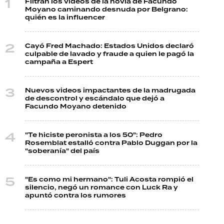
Filtran los videos de la novia de Facundo
Moyano caminando desnuda por Belgrano:
quién es la influencer
Cayó Fred Machado: Estados Unidos declaró
culpable de lavado y fraude a quien le pagó la
campaña a Espert
Nuevos videos impactantes de la madrugada
de descontrol y escándalo que dejó a
Facundo Moyano detenido
"Te hiciste peronista a los 50": Pedro
Rosemblat estalló contra Pablo Duggan por la
"soberanía" del país
"Es como mi hermano": Tuli Acosta rompió el
silencio, negó un romance con Luck Ra y
apuntó contra los rumores