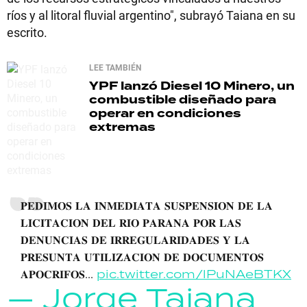
ríos y al litoral fluvial argentino", subrayó Taiana en su
escrito.
LEE TAMBIÉN
YPF lanzó Diesel 10 Minero, un
combustible diseñado para
operar en condiciones
extremas
𝐏𝐄𝐃𝐈𝐌𝐎𝐒 𝐋𝐀 𝐈𝐍𝐌𝐄𝐃𝐈𝐀𝐓𝐀 𝐒𝐔𝐒𝐏𝐄𝐍𝐒𝐈𝐎𝐍 𝐃𝐄 𝐋𝐀
𝐋𝐈𝐂𝐈𝐓𝐀𝐂𝐈𝐎𝐍 𝐃𝐄𝐋 𝐑𝐈𝐎 𝐏𝐀𝐑𝐀𝐍𝐀 𝐏𝐎𝐑 𝐋𝐀𝐒
𝐃𝐄𝐍𝐔𝐍𝐂𝐈𝐀𝐒 𝐃𝐄 𝐈𝐑𝐑𝐄𝐆𝐔𝐋𝐀𝐑𝐈𝐃𝐀𝐃𝐄𝐒 𝐘 𝐋𝐀
𝐏𝐑𝐄𝐒𝐔𝐍𝐓𝐀 𝐔𝐓𝐈𝐋𝐈𝐙𝐀𝐂𝐈𝐎𝐍 𝐃𝐄 𝐃𝐎𝐂𝐔𝐌𝐄𝐍𝐓𝐎𝐒
𝐀𝐏𝐎𝐂𝐑𝐈𝐅𝐎𝐒...
pic.twitter.com/lPuNAeBTKX
— Jorge Taiana