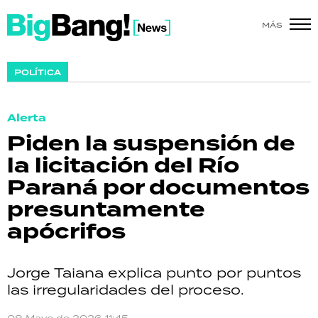
MÁS
SHOW
POLÍTICA
POLÍTICA
Alerta
ACTUALIDAD
Piden la suspensión de
la licitación del Río
POLICIALES
Paraná por documentos
ECONOMÍA
presuntamente
apócrifos
GRAN HERMANO
SALUD
Jorge Taiana explica punto por puntos
las irregularidades del proceso.
DEPORTES