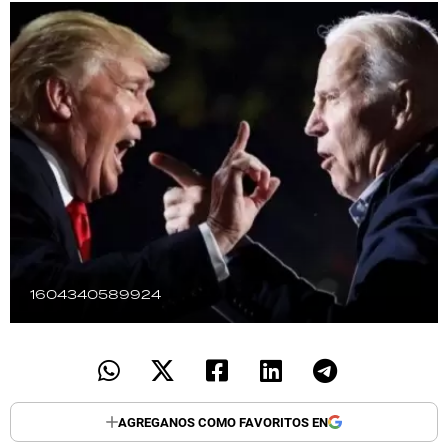
TECNOLOGÍA
RECETAS
PALABRAS
HORÓSCOPO
Seguinos
1604340589924
AGREGANOS COMO FAVORITOS EN