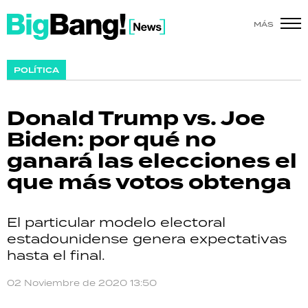
MÁS
SHOW
POLÍTICA
POLÍTICA
Donald Trump vs. Joe
ACTUALIDAD
Biden: por qué no
ganará las elecciones el
POLICIALES
que más votos obtenga
ECONOMÍA
El particular modelo electoral
GRAN HERMANO
estadounidense genera expectativas
hasta el final.
SALUD
02 Noviembre de 2020 13:50
DEPORTES