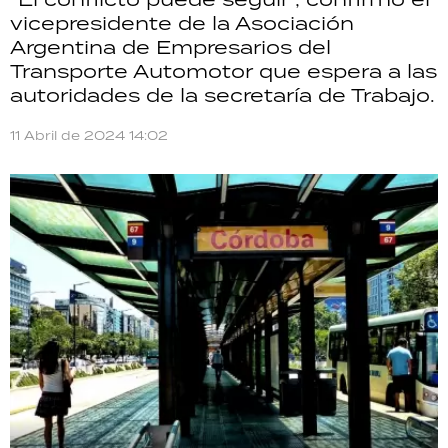
TECNOLOGÍA
vicepresidente de la Asociación
Argentina de Empresarios del
Transporte Automotor que espera a las
autoridades de la secretaría de Trabajo.
RECETAS
11 Abril de 2024 14:02
PALABRAS
HORÓSCOPO
Seguinos