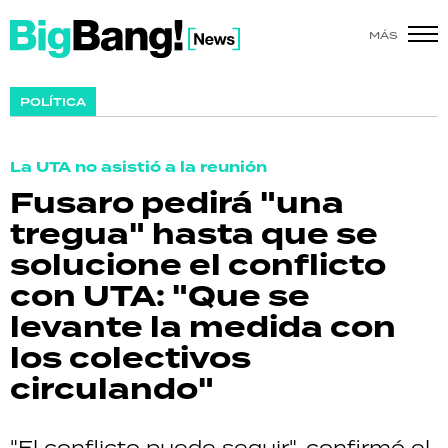
MÁS
SHOW
POLÍTICA
POLÍTICA
La UTA no asistió a la reunión
ACTUALIDAD
Fusaro pedirá "una
tregua" hasta que se
POLICIALES
solucione el conflicto
ECONOMÍA
con UTA: "Que se
levante la medida con
GRAN HERMANO
los colectivos
SALUD
circulando"
DEPORTES
"El conflicto puede seguir", confirmó el