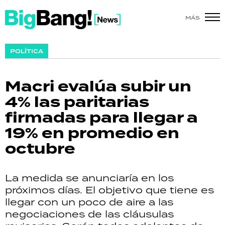
MÁS
SHOW
POLÍTICA
POLÍTICA
Macri evalúa subir un
ACTUALIDAD
4% las paritarias
firmadas para llegar a
POLICIALES
19% en promedio en
ECONOMÍA
octubre
GRAN HERMANO
La medida se anunciaría en los
SALUD
próximos días. El objetivo que tiene es
llegar con un poco de aire a las
DEPORTES
negociaciones de las cláusulas