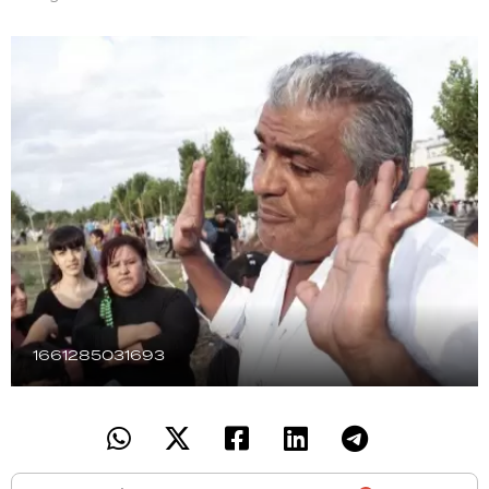
TECNOLOGÍA
RECETAS
PALABRAS
HORÓSCOPO
Seguinos
1661285031693