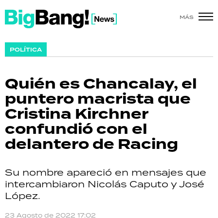
MÁS
SHOW
POLÍTICA
POLÍTICA
Quién es Chancalay, el
ACTUALIDAD
puntero macrista que
Cristina Kirchner
POLICIALES
confundió con el
ECONOMÍA
delantero de Racing
GRAN HERMANO
Su nombre apareció en mensajes que
SALUD
intercambiaron Nicolás Caputo y José
López.
DEPORTES
23 Agosto de 2022 17:02