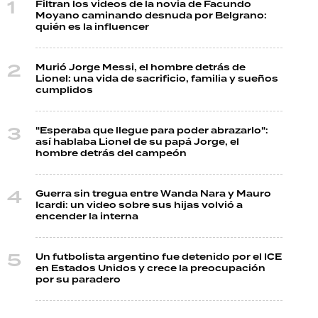
Filtran los videos de la novia de Facundo
Moyano caminando desnuda por Belgrano:
quién es la influencer
Murió Jorge Messi, el hombre detrás de
Lionel: una vida de sacrificio, familia y sueños
cumplidos
"Esperaba que llegue para poder abrazarlo":
así hablaba Lionel de su papá Jorge, el
hombre detrás del campeón
Guerra sin tregua entre Wanda Nara y Mauro
Icardi: un video sobre sus hijas volvió a
encender la interna
Un futbolista argentino fue detenido por el ICE
en Estados Unidos y crece la preocupación
por su paradero