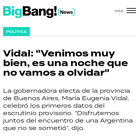
MÁS
SHOW
POLÍTICA
POLÍTICA
Vidal: "Venimos muy
ACTUALIDAD
bien, es una noche que
no vamos a olvidar"
POLICIALES
ECONOMÍA
La gobernadora electa de la provincia
de Buenos Aires, María Eugenia Vidal,
GRAN HERMANO
celebró los primeros datos del
escrutinio provisorio. “Disfrutemos
SALUD
juntos del encuentro de una Argentina
que no se sometió”, dijo.
DEPORTES