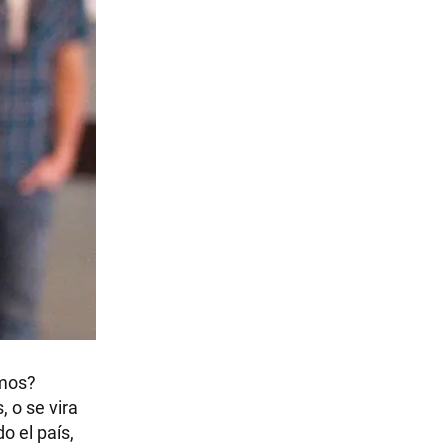
emos?
 o se vira
o el país,