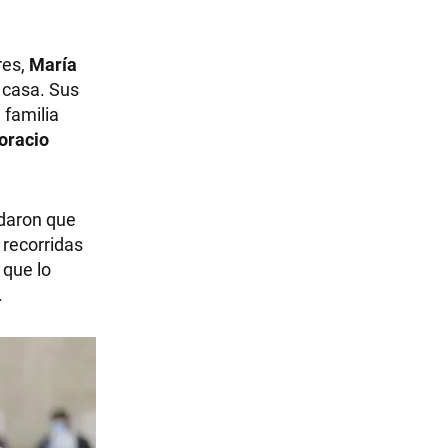
res,
María
 casa. Sus
 familia
oracio
ndaron que
 recorridas
 que lo
.