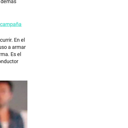
 y demás
de campaña
urrir. En el
puso a armar
rma. Es el
conductor