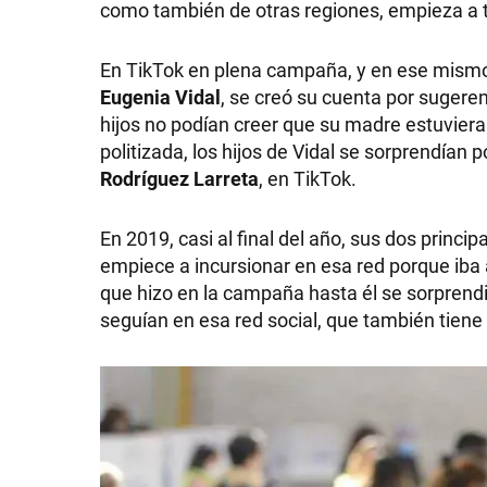
como también de otras regiones, empieza a ten
GRAN
En TikTok en plena campaña, y en ese mismo 
HERMANO
Eugenia Vidal
, se creó su cuenta por sugere
hijos no podían creer que su madre estuviera
politizada, los hijos de Vidal se sorprendían 
SALUD
Rodríguez Larreta
, en TikTok.
En 2019, casi al final del año, sus dos prin
DEPORTES
empiece a incursionar en esa red porque iba a
que hizo en la campaña hasta él se sorprendi
seguían en esa red social, que también tiene
TECNOLOGÍA