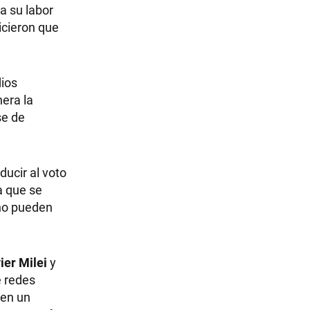
a su labor
hicieron que
dios
nera la
se de
ducir al voto
a que se
 no pueden
ier Milei
y
e redes
 en un