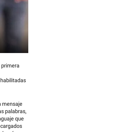
r primera
habilitadas
un mensaje
as palabras,
nguaje que
encargados