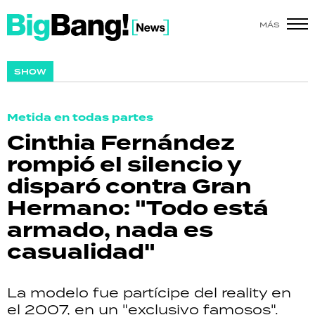
MÁS
SHOW
SHOW
POLÍTICA
Metida en todas partes
ACTUALIDAD
Cinthia Fernández
rompió el silencio y
POLICIALES
disparó contra Gran
ECONOMÍA
Hermano: "Todo está
armado, nada es
GRAN HERMANO
casualidad"
SALUD
La modelo fue partícipe del reality en
DEPORTES
el 2007, en un "exclusivo famosos".