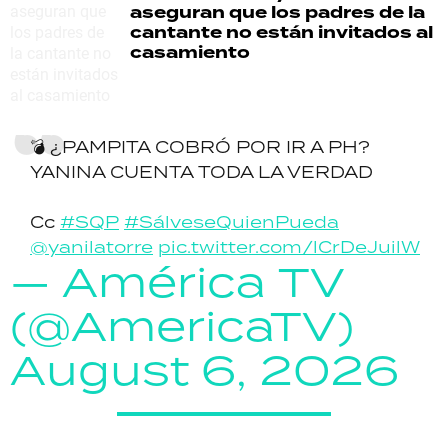
aseguran que los padres de la
cantante no están invitados al
casamiento
💣 ¿PAMPITA COBRÓ POR IR A PH?
YANINA CUENTA TODA LA VERDAD
Cc
#SQP
#SálveseQuienPueda
@yanilatorre
pic.twitter.com/lCrDeJuilW
— América TV
(@AmericaTV)
August 6, 2026