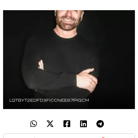
TECNOLOGÍA
RECETAS
PALABRAS
HORÓSCOPO
Seguinos
LQTBYT2EDFD3FICCNEE67PIQCM