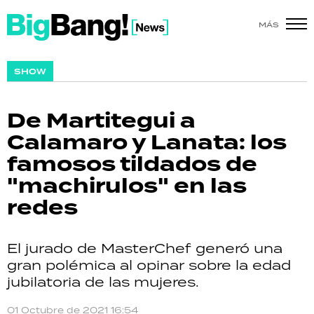
MÁS
SHOW
SHOW
POLÍTICA
De Martitegui a
ACTUALIDAD
Calamaro y Lanata: los
famosos tildados de
POLICIALES
"machirulos" en las
ECONOMÍA
redes
GRAN HERMANO
El jurado de MasterChef generó una
SALUD
gran polémica al opinar sobre la edad
jubilatoria de las mujeres.
DEPORTES
01 Octubre de 2021 16:54