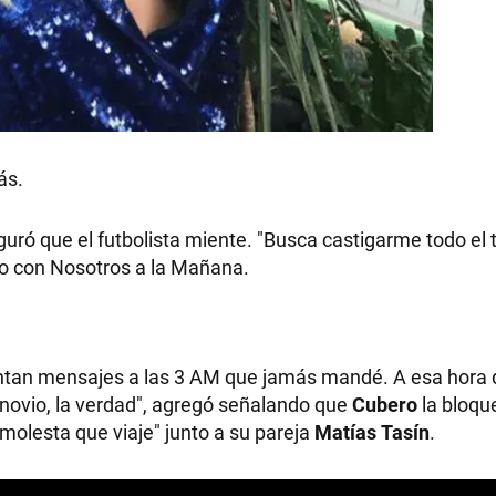
RECETAS
PALABRAS
ás.
HORÓSCOPO
guró que el futbolista miente. "Busca castigarme todo el
go con Nosotros a la Mañana.
Seguinos
entan mensajes a las 3 AM que jamás mandé. A esa hora
ovio, la verdad", agregó señalando que
Cubero
la bloqu
 molesta que viaje" junto a su pareja
Matías Tasín
.