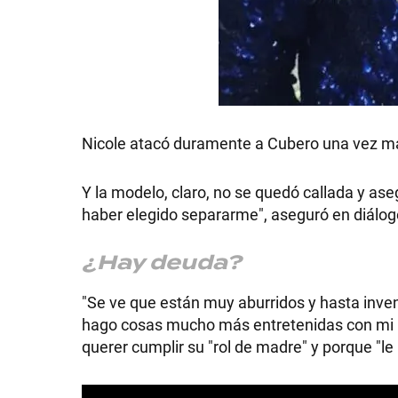
SHOW
Nicole atacó duramente a Cubero una vez m
POLÍTICA
Y la modelo, claro, no se quedó callada y ase
haber elegido separarme", aseguró en diálo
ACTUALIDAD
¿Hay deuda?
POLICIALES
"Se ve que están muy aburridos y hasta inv
hago cosas mucho más entretenidas con mi n
querer cumplir su "rol de madre" y porque "le
ECONOMÍA