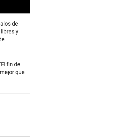
galos de
libres y
de
"El fin de
a mejor que