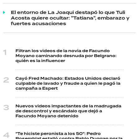
El entorno de La Joaqui destapó lo que Tuli
Acosta quiere ocultar: "Tatiana", embarazo y
fuertes acusaciones
Filtran los videos de la novia de Facundo
Moyano caminando desnuda por Belgrano:
quién es la influencer
Cayó Fred Machado: Estados Unidos declaró
culpable de lavado y fraude a quien le pagó la
campaña a Espert
Nuevos videos impactantes de la madrugada
de descontrol y escándalo que dejó a
Facundo Moyano detenido
"Te hiciste peronista a los 50": Pedro
Rosemblat estalló contra Pablo Duggan por la