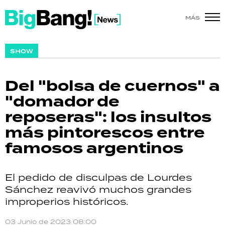
MÁS
SHOW
SHOW
POLÍTICA
Del "bolsa de cuernos" a
ACTUALIDAD
"domador de
reposeras": los insultos
POLICIALES
más pintorescos entre
ECONOMÍA
famosos argentinos
GRAN HERMANO
El pedido de disculpas de Lourdes
SALUD
Sánchez reavivó muchos grandes
improperios históricos.
DEPORTES
03 Junio de 2023 08:00