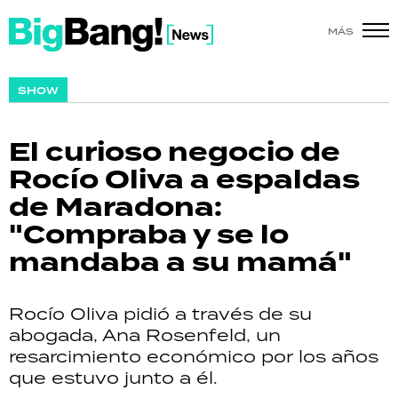
MÁS
SHOW
SHOW
POLÍTICA
El curioso negocio de
ACTUALIDAD
Rocío Oliva a espaldas
de Maradona:
POLICIALES
"Compraba y se lo
ECONOMÍA
mandaba a su mamá"
GRAN HERMANO
Rocío Oliva pidió a través de su
SALUD
abogada, Ana Rosenfeld, un
resarcimiento económico por los años
DEPORTES
que estuvo junto a él.