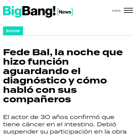
MÁS
SHOW
SHOW
POLÍTICA
Fede Bal, la noche que
ACTUALIDAD
hizo función
aguardando el
POLICIALES
diagnóstico y cómo
ECONOMÍA
habló con sus
compañeros
GRAN HERMANO
SALUD
El actor de 30 años confirmó que
tiene cáncer en el intestino. Debió
DEPORTES
suspender su participación en la obra