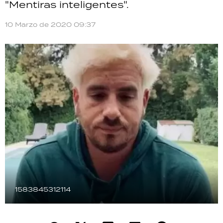
"Mentiras inteligentes".
TECNOLOGÍA
10 Marzo de 2020 09:37
RECETAS
PALABRAS
HORÓSCOPO
Seguinos
1583845312114