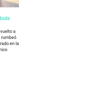
a boda
 vuelto a
to rumbeó
erado en la
mico