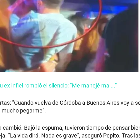
 ex infiel rompió el silencio: "Me manejé mal..."
uertas: "Cuando vuelva de Córdoba a Buenos Aires voy a 
Es mucho pegarme".
cambió. Bajó la espuma, tuvieron tiempo de pensar bien
ja. "La vida dirá. Nada es grave", aseguró Pepito. Tras la