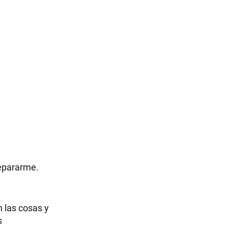
separarme.
 las cosas y
s