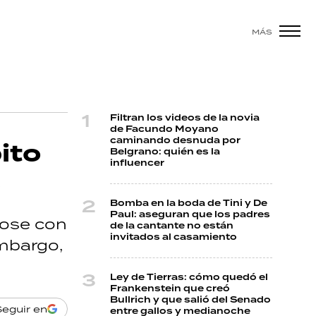
MÁS
Filtran los videos de la novia
de Facundo Moyano
caminando desnuda por
ito
Belgrano: quién es la
influencer
a
Bomba en la boda de Tini y De
Paul: aseguran que los padres
dose con
de la cantante no están
invitados al casamiento
embargo,
Ley de Tierras: cómo quedó el
Frankenstein que creó
Bullrich y que salió del Senado
Seguir en
entre gallos y medianoche