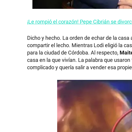
¡Le rompió el corazón! Pepe Cibrián se divor
SHOW
Dicho y hecho. La orden de echar de la casa a
compartir el lecho. Mientras Lodi eligió la cas
para la ciudad de Córdoba. Al respecto,
Mait
POLÍTICA
casa en la que vivían. La palabra que usar
complicado y quería salir a vender esa propi
ACTUALIDAD
POLICIALES
ECONOMÍA