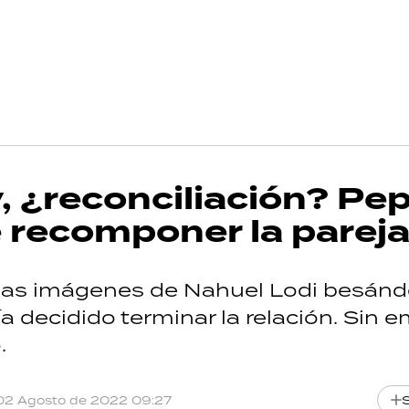
y, ¿reconciliación? Pep
e recomponer la parej
s las imágenes de Nahuel Lodi besán
ía decidido terminar la relación. Sin 
.
02 Agosto de 2022 09:27