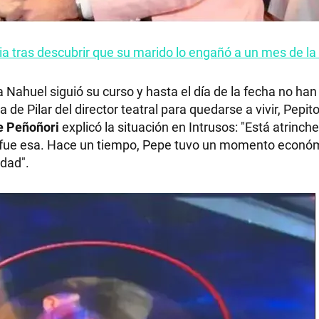
cia tras descubrir que su marido lo engañó a un mes de l
RECETAS
 Nahuel siguió su curso y hasta el día de la fecha no han
a de Pilar del director teatral para quedarse a vivir, Pepi
PALABRAS
e Peñoñori
explicó la situación en Intrusos: "Está atrinch
on fue esa. Hace un tiempo, Pepe tuvo un momento econó
HORÓSCOPO
edad".
Seguinos