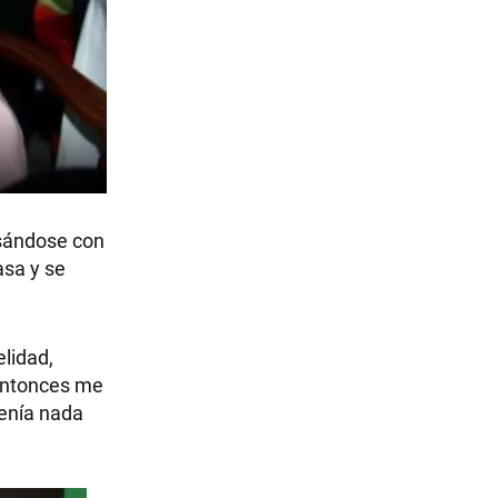
sándose con
asa y se
elidad,
 entonces me
tenía nada