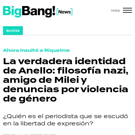
MÁS
SHOW
SHOW
POLÍTICA
Ahora insultó a Riquelme
ACTUALIDAD
La verdadera identidad
de Anello: filosofía nazi,
POLICIALES
amigo de Milei y
ECONOMÍA
denuncias por violencia
de género
GRAN HERMANO
SALUD
¿Quién es el periodista que se escudó
en la libertad de expresión?
DEPORTES