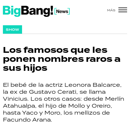
MÁS
SHOW
SHOW
POLÍTICA
Los famosos que les
ACTUALIDAD
ponen nombres raros a
sus hijos
POLICIALES
ECONOMÍA
El bebé de la actriz Leonora Balcarce,
la ex de Gustavo Cerati, se llama
GRAN HERMANO
Vinicius. Los otros casos: desde Merlín
Atahualpa, el hijo de Mollo y Oreiro,
SALUD
hasta Yaco y Moro, los mellizos de
Facundo Arana.
DEPORTES