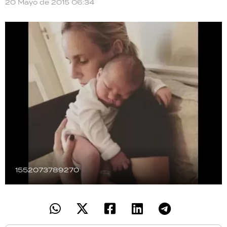
20 Mayo de 2015 06:34
TECNOLOGÍA
RECETAS
PALABRAS
HORÓSCOPO
Seguinos
1552073789270