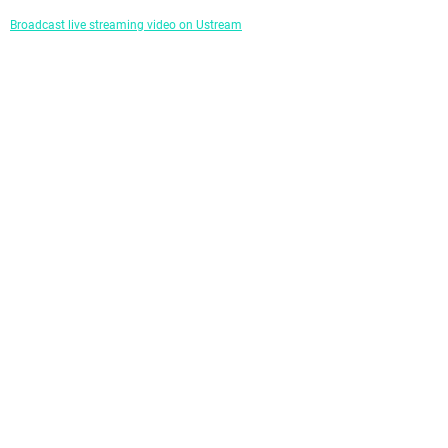
TECNOLOGÍA
Broadcast live streaming video on Ustream
RECETAS
PALABRAS
HORÓSCOPO
Seguinos