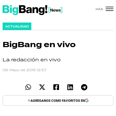
MÁS
SHOW
ACTUALIDAD
POLÍTICA
BigBang en vivo
ACTUALIDAD
POLICIALES
La redacción en vivo
06 Mayo de 2015 12:57
ECONOMÍA
GRAN HERMANO
SALUD
AGREGANOS COMO FAVORITOS EN
DEPORTES