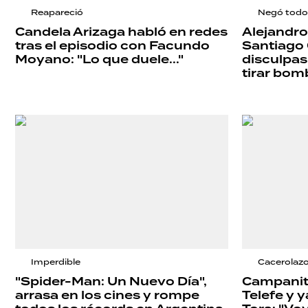
HERMANO
Reapareció
Negó todo
Candela Arizaga habló en redes
Alejandro
tras el episodio con Facundo
Santiago 
Moyano: "Lo que duele..."
disculpas
SALUD
tirar bom
DEPORTES
TECNOLOGÍA
Imperdible
Cacerolazo
"Spider-Man: Un Nuevo Día",
Campanit
arrasa en los cines y rompe
Telefe y y