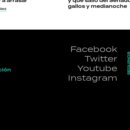
 a arrasar"
y que salió del Senad
gallos y medianoche
áez
Facebook
SEGUI
Twitter
Youtube
ción
Instagram