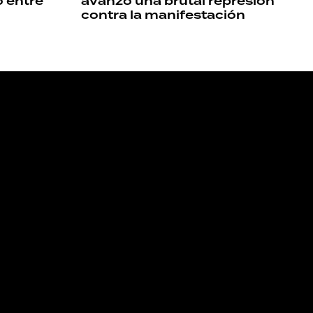
o entre
avanzó una brutal represión
contra la manifestación
NOS