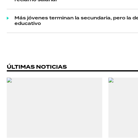
reclamo salarial
SHOW
Más jóvenes terminan la secundaria, pero la d
educativo
POLÍTICA
ACTUALIDAD
ÚLTIMAS NOTICIAS
POLICIALES
ECONOMÍA
GRAN