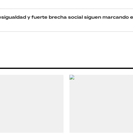
RECETAS
esigualdad y fuerte brecha social siguen marcando e
PALABRAS
HORÓSCOPO
Seguinos