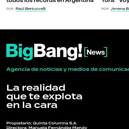
todos los récords en Argentina
Tora: "Voy
Raúl Bertuccelli
Jimena B
POR
POR
Agencia de noticias y medios de comunica
La realidad
que te explota
en la cara
Propietario: Quinta Columna S.A.
Directora: Manuela Fernández Mendy