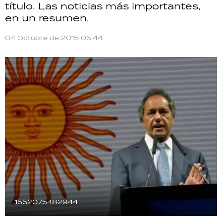
título. Las noticias más importantes,
TECNOLOGÍA
en un resumen.
04 Octubre de 2015 05:44
RECETAS
PALABRAS
HORÓSCOPO
Seguinos
1552075482944