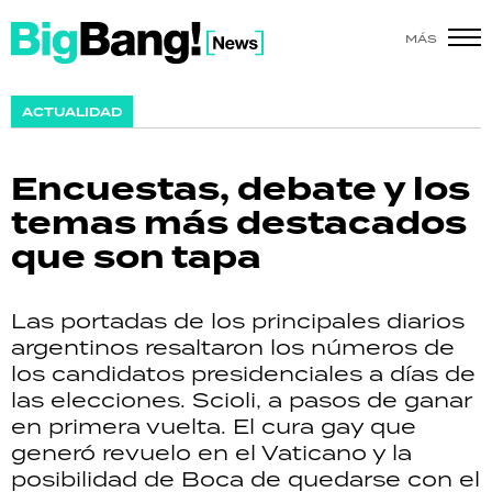
MÁS
SHOW
ACTUALIDAD
POLÍTICA
Encuestas, debate y los
ACTUALIDAD
temas más destacados
que son tapa
POLICIALES
ECONOMÍA
Las portadas de los principales diarios
argentinos resaltaron los números de
GRAN HERMANO
los candidatos presidenciales a días de
las elecciones. Scioli, a pasos de ganar
SALUD
en primera vuelta. El cura gay que
generó revuelo en el Vaticano y la
DEPORTES
posibilidad de Boca de quedarse con el