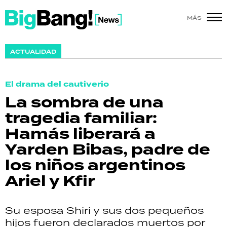
MÁS
SHOW
ACTUALIDAD
POLÍTICA
El drama del cautiverio
ACTUALIDAD
La sombra de una
tragedia familiar:
POLICIALES
Hamás liberará a
ECONOMÍA
Yarden Bibas, padre de
los niños argentinos
GRAN HERMANO
Ariel y Kfir
SALUD
Su esposa Shiri y sus dos pequeños
DEPORTES
hijos fueron declarados muertos por