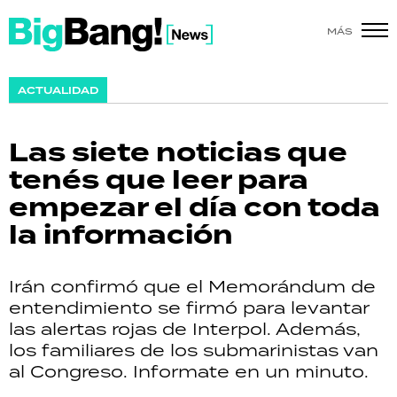
MÁS
SHOW
ACTUALIDAD
POLÍTICA
Las siete noticias que
ACTUALIDAD
tenés que leer para
empezar el día con toda
POLICIALES
la información
ECONOMÍA
Irán confirmó que el Memorándum de
GRAN HERMANO
entendimiento se firmó para levantar
las alertas rojas de Interpol. Además,
SALUD
los familiares de los submarinistas van
al Congreso. Informate en un minuto.
DEPORTES