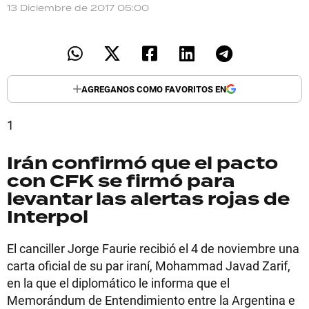
13 Diciembre de 2017 05:00
TECNOLOGÍA
RECETAS
AGREGANOS COMO FAVORITOS EN
PALABRAS
1
HORÓSCOPO
Irán confirmó que el pacto
con CFK se firmó para
Seguinos
levantar las alertas rojas de
Interpol
El canciller Jorge Faurie recibió el 4 de noviembre una
carta oficial de su par iraní, Mohammad Javad Zarif,
en la que el diplomático le informa que el
Memorándum de Entendimiento entre la Argentina e