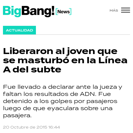
MÁS
SHOW
ACTUALIDAD
POLÍTICA
Liberaron al joven que
ACTUALIDAD
se masturbó en la Línea
A del subte
POLICIALES
ECONOMÍA
Fue llevado a declarar ante la jueza y
faltan los resultados de ADN. Fue
GRAN HERMANO
detenido a los golpes por pasajeros
luego de que eyaculara sobre una
SALUD
pasajera.
DEPORTES
20 Octubre de 2015 16:44