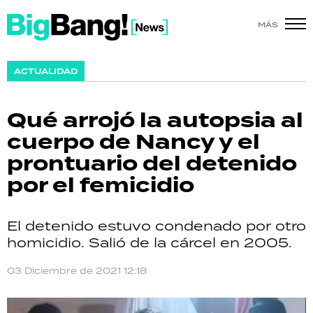
MÁS
SHOW
ACTUALIDAD
POLÍTICA
Qué arrojó la autopsia al
ACTUALIDAD
cuerpo de Nancy y el
prontuario del detenido
POLICIALES
por el femicidio
ECONOMÍA
El detenido estuvo condenado por otro
GRAN HERMANO
homicidio. Salió de la cárcel en 2005.
SALUD
03 Diciembre de 2021 12:18
DEPORTES