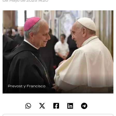
08 Mayo de 2025 14:20
TECNOLOGÍA
RECETAS
PALABRAS
HORÓSCOPO
Seguinos
Prevost y Francisco