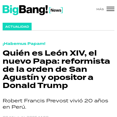
MÁS
SHOW
ACTUALIDAD
POLÍTICA
¡Habemus Papam!
ACTUALIDAD
Quién es León XIV, el
nuevo Papa: reformista
POLICIALES
de la orden de San
ECONOMÍA
Agustín y opositor a
Donald Trump
GRAN HERMANO
SALUD
Robert Francis Prevost vivió 20 años
en Perú.
DEPORTES