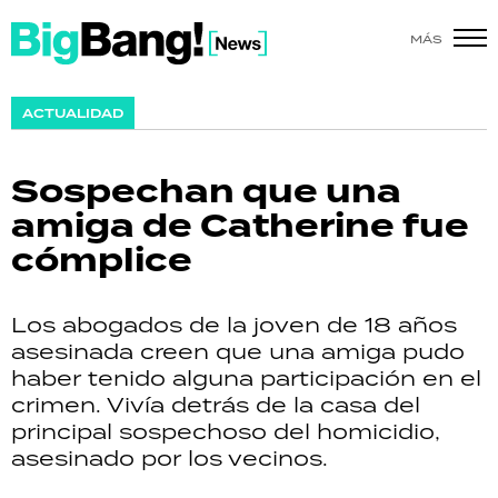
MÁS
SHOW
ACTUALIDAD
POLÍTICA
Sospechan que una
ACTUALIDAD
amiga de Catherine fue
cómplice
POLICIALES
ECONOMÍA
Los abogados de la joven de 18 años
asesinada creen que una amiga pudo
GRAN HERMANO
haber tenido alguna participación en el
crimen. Vivía detrás de la casa del
SALUD
principal sospechoso del homicidio,
asesinado por los vecinos.
DEPORTES