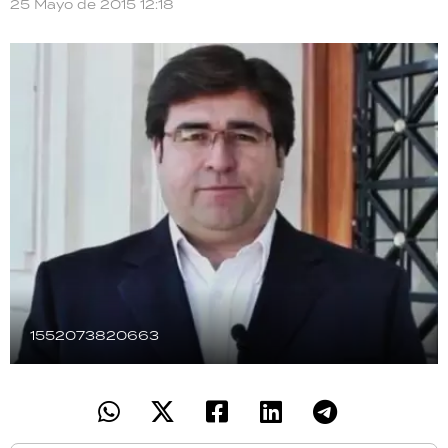
25 Mayo de 2015 12:18
TECNOLOGÍA
RECETAS
PALABRAS
HORÓSCOPO
Seguinos
1552073820663