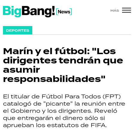
MÁS
SHOW
DEPORTES
POLÍTICA
Marín y el fútbol: "Los
ACTUALIDAD
dirigentes tendrán que
asumir
POLICIALES
responsabilidades"
ECONOMÍA
El titular de Fútbol Para Todos (FPT)
GRAN HERMANO
catalogó de "picante" la reunión entre
el Gobierno y los dirigentes. Reveló
SALUD
que entregarán el dinero sólo si
aprueban los estatutos de FIFA.
DEPORTES