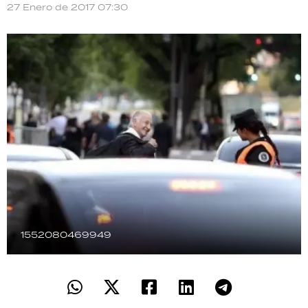
27 Enero de 2017 07:30
TECNOLOGÍA
RECETAS
PALABRAS
HORÓSCOPO
Seguinos
1552080469949