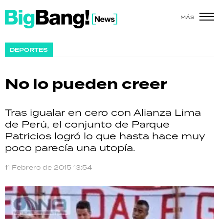
MÁS
SHOW
DEPORTES
POLÍTICA
No lo pueden creer
ACTUALIDAD
POLICIALES
Tras igualar en cero con Alianza Lima
de Perú, el conjunto de Parque
ECONOMÍA
Patricios logró lo que hasta hace muy
poco parecía una utopía.
GRAN HERMANO
11 Febrero de 2015 13:54
SALUD
DEPORTES