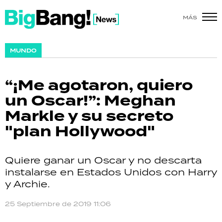
MÁS
SHOW
MUNDO
POLÍTICA
“¡Me agotaron, quiero
ACTUALIDAD
un Oscar!”: Meghan
Markle y su secreto
POLICIALES
"plan Hollywood"
ECONOMÍA
Quiere ganar un Oscar y no descarta
GRAN HERMANO
instalarse en Estados Unidos con Harry
y Archie.
SALUD
25 Septiembre de 2019 11:06
DEPORTES