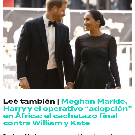
Leé también |
Meghan Markle,
Harry y el operativo “adopción”
en África: el cachetazo final
contra William y Kate