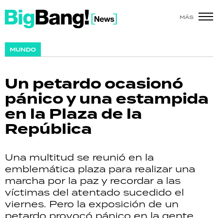
MÁS
SHOW
MUNDO
POLÍTICA
Un petardo ocasionó
ACTUALIDAD
pánico y una estampida
en la Plaza de la
POLICIALES
República
ECONOMÍA
Una multitud se reunió en la
GRAN HERMANO
emblemática plaza para realizar una
marcha por la paz y recordar a las
SALUD
víctimas del atentado sucedido el
viernes. Pero la exposición de un
DEPORTES
petardo provocó pánico en la gente,