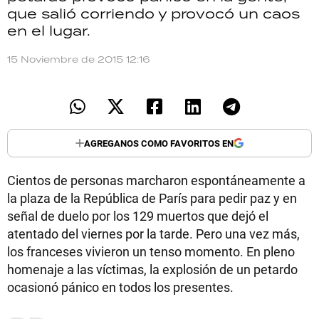
que salió corriendo y provocó un caos
TECNOLOGÍA
en el lugar.
15 Noviembre de 2015 12:16
RECETAS
PALABRAS
HORÓSCOPO
AGREGANOS COMO FAVORITOS EN
Cientos de personas marcharon espontáneamente a
Seguinos
la plaza de la República de París para pedir paz y en
señal de duelo por los 129 muertos que dejó el
atentado del viernes por la tarde. Pero una vez más,
los franceses vivieron un tenso momento. En pleno
homenaje a las víctimas, la explosión de un petardo
ocasionó pánico en todos los presentes.