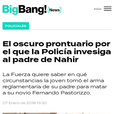
MÁS
SHOW
POLICIALES
POLÍTICA
El oscuro prontuario por
ACTUALIDAD
el que la Policía invesiga
al padre de Nahir
POLICIALES
ECONOMÍA
La Fuerza quiere saber en qué
circunstancias la joven tomó el arma
GRAN HERMANO
reglamentaria de su padre para matar
a su novio Fernando Pastorizzo.
SALUD
07 Enero de 2018 13:30
DEPORTES