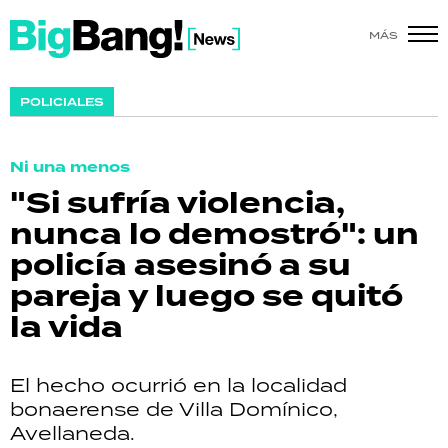
MÁS
SHOW
POLICIALES
POLÍTICA
Ni una menos
ACTUALIDAD
"Si sufría violencia,
nunca lo demostró": un
POLICIALES
policía asesinó a su
ECONOMÍA
pareja y luego se quitó
la vida
GRAN HERMANO
SALUD
El hecho ocurrió en la localidad
bonaerense de Villa Domínico,
DEPORTES
Avellaneda.