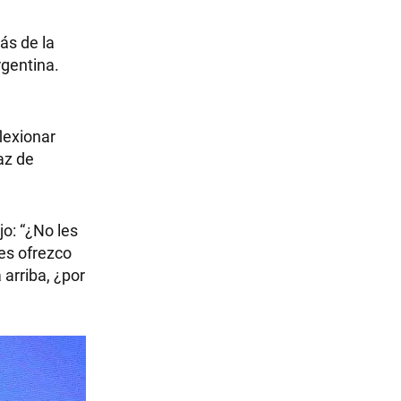
ás de la
rgentina.
lexionar
az de
jo: “¿No les
les ofrezco
arriba, ¿por