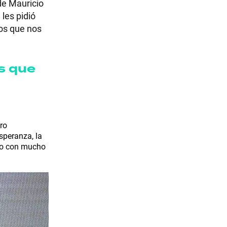
de Mauricio
les pidió
os que nos
s que
ro
speranza, la
uro con mucho