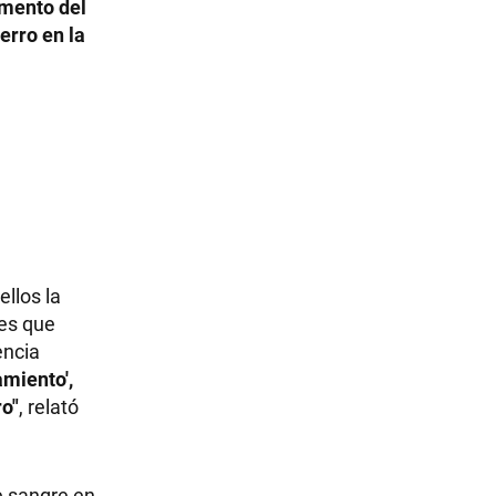
omento del
erro en la
ellos la
tes que
encia
amiento',
ro"
, relató
e sangre en