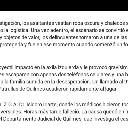
tigación, los asaltantes vestían ropa oscura y chalecos 
RECETAS
 o la logística. Una vez adentro, el escenario se convirtió
y objetos de valor, los delincuentes tomaron a una de las 
ra protegerla y fue en ese momento cuando comenzó un fo
PALABRAS
HORÓSCOPO
oyectil impactó en la axila izquierda y le provocó gravísi
nes escaparon con apenas dos teléfonos celulares y una bi
a la familia sumida en la desesperación. Un llamado al 9
Seguinos
Patrullas de Quilmes acudieron rápidamente al lugar.
 Z.G.A. Dr. Isidoro Iriarte, donde los médicos hicieron to
irreversibles. Horas más tarde falleció. La causa quedó en
el Departamento Judicial de Quilmes, que investiga el c