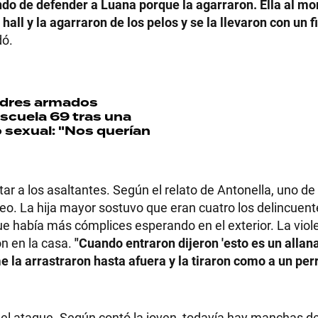
ndo de defender a Luana porque la agarraron. Ella al m
all y la agarraron de los pelos y se la llevaron con un fi
dó.
dres armados
Escuela 69 tras una
 sexual: "Nos querían
r a los asaltantes. Según el relato de Antonella, uno de 
cejeo. La hija mayor sostuvo que eran cuatro los delincuen
e había más cómplices esperando en el exterior. La viol
n en la casa.
"Cuando entraron dijeron 'esto es un allan
la arrastraron hasta afuera y la tiraron como a un per
el ataque. Según contó la joven, todavía hay manchas d