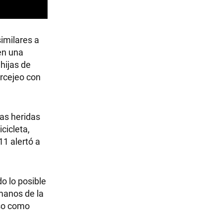
similares a
 en una
hijas de
rcejeo con
mas heridas
cicleta,
11 alertó a
do lo posible
 manos de la
aso como