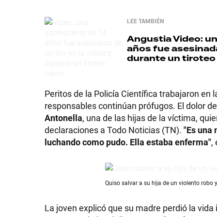
GRAN
LEE TAMBIÉN
HERMANO
Angustia
Video: un
años fue asesinada
durante un tiroteo
SALUD
Peritos de la Policía Científica trabajaron en
responsables continúan prófugos. El dolor de
DEPORTES
Antonella
, una de las hijas de la víctima, q
declaraciones a Todo Noticias (TN).
"Es una 
luchando como pudo. Ella estaba enferma"
,
TECNOLOGÍA
Quiso salvar a su hija de un violento robo 
La joven explicó que su madre perdió la vid