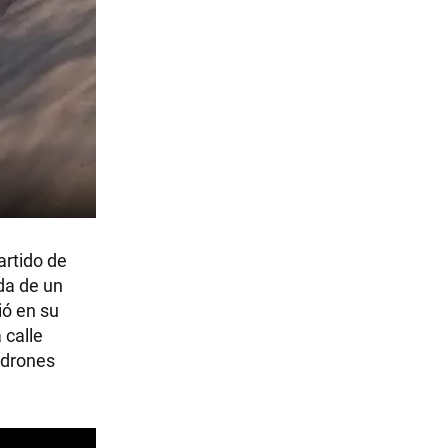
artido de
da de un
ió en su
 calle
ladrones