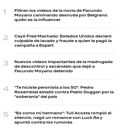
Filtran los videos de la novia de Facundo
Moyano caminando desnuda por Belgrano:
quién es la influencer
Cayó Fred Machado: Estados Unidos declaró
culpable de lavado y fraude a quien le pagó la
campaña a Espert
Nuevos videos impactantes de la madrugada
de descontrol y escándalo que dejó a
Facundo Moyano detenido
"Te hiciste peronista a los 50": Pedro
Rosemblat estalló contra Pablo Duggan por la
"soberanía" del país
"Es como mi hermano": Tuli Acosta rompió el
silencio, negó un romance con Luck Ra y
apuntó contra los rumores