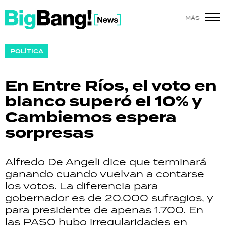
MÁS
SHOW
POLÍTICA
POLÍTICA
En Entre Ríos, el voto en
ACTUALIDAD
blanco superó el 10% y
Cambiemos espera
POLICIALES
sorpresas
ECONOMÍA
Alfredo De Angeli dice que terminará
GRAN HERMANO
ganando cuando vuelvan a contarse
los votos. La diferencia para
SALUD
gobernador es de 20.000 sufragios, y
para presidente de apenas 1.700. En
DEPORTES
las PASO hubo irregularidades en