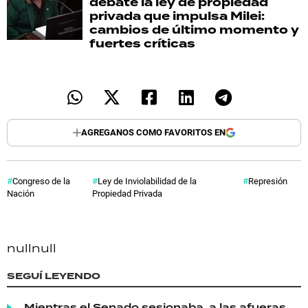
debate la ley de propiedad
privada que impulsa Milei:
cambios de último momento y
fuertes críticas
AGREGANOS COMO FAVORITOS EN
Congreso de la
Ley de Inviolabilidad de la
Represión
Nación
Propiedad Privada
null
null
SEGUÍ LEYENDO
Mientras el Senado sesionaba, a las afueras