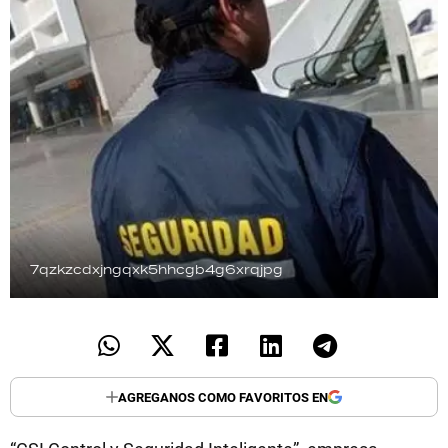
TECNOLOGÍA
RECETAS
PALABRAS
HORÓSCOPO
7qzkzcdxjngqxk5hhcgb4g6xrqjpg
Seguinos
AGREGANOS COMO FAVORITOS EN