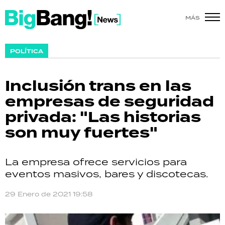
MÁS
SHOW
POLÍTICA
POLÍTICA
Inclusión trans en las
ACTUALIDAD
empresas de seguridad
privada: "Las historias
POLICIALES
son muy fuertes"
ECONOMÍA
La empresa ofrece servicios para
GRAN HERMANO
eventos masivos, bares y discotecas.
SALUD
29 Enero de 2021 19:58
DEPORTES