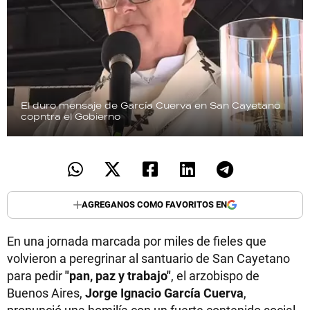
El duro mensaje de García Cuerva en San Cayetano
copntra el Gobierno
AGREGANOS COMO FAVORITOS EN
En una jornada marcada por miles de fieles que
volvieron a peregrinar al santuario de San Cayetano
para pedir
"pan, paz y trabajo"
, el arzobispo de
Buenos Aires,
Jorge Ignacio García Cuerva
,
pronunció una homilía con un fuerte contenido social