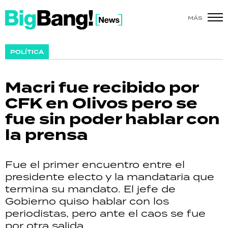
MÁS
SHOW
POLÍTICA
POLÍTICA
Macri fue recibido por
ACTUALIDAD
CFK en Olivos pero se
fue sin poder hablar con
POLICIALES
la prensa
ECONOMÍA
Fue el primer encuentro entre el
GRAN HERMANO
presidente electo y la mandataria que
termina su mandato. El jefe de
SALUD
Gobierno quiso hablar con los
periodistas, pero ante el caos se fue
DEPORTES
por otra salida.